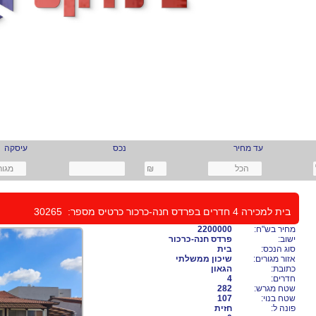
עד מחיר
נכס
עיסקה
בית למכירה 4 חדרים בפרדס חנה-כרכור
כרטיס מספר:
30265
מחיר בש"ח:
2200000
ישוב:
פרדס חנה-כרכור
סוג הנכס:
בית
אזור מגורים:
שיכון ממשלתי
כתובת:
הגאון
חדרים:
4
שטח מגרש:
282
שטח בנוי:
107
פונה ל:
חזית